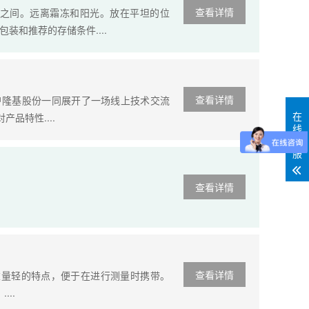
查看详情
和40°C之间。远离霜冻和阳光。放在平坦的位
和推荐的存储条件....
查看详情
客户隆基股份一同展开了一场线上技术交流
在
品特性....
线
客
服
查看详情
查看详情
紧凑、重量轻的特点，便于在进行测量时携带。
..