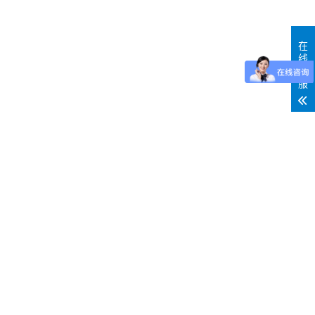
在
线
客
服