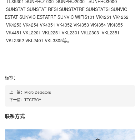
TLX9301
SUNPRO1000
SUNPRO2000
SUNPRO3000
SUNSTAT
SUNSTAT RFSI
SUNSTATRF
SUNSTATSI
SUNVIC
ESTAT
SUNVIC ESTATRF
SUNVIC WIFIS101
VK4251
VK4252
VK4253
VK4254
VK4351
VK4352
VK4353
VK4354
VK4355
VK4451
VKL2201
VKL2251
VKL2301
VKL2303
VKL2351
VKL2352
VKL2401
VKL3305等。
标签：
上一篇：
Micro Detectors
下一篇：
TESTBOY
联系方式