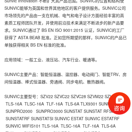
Sunvic Innovation 不断扩大其产品范围。SUNVIC的位置和结构使
SUNVIC能够为英国和世界其他地区的客户提供服务。SUNVIC公司
市场领先的产品由一支在机械、电气和电子设计方面经验丰富的高
素质工程师团队开发，并使用前沿技术来满足不断进步的新产品要
求。SUNVIC通过了 BS EN ISO 9001:2015 认证，SUNVIC的工厂
获得了 ASTA BEAB 批准。正如您所期望的那样，SUNVIC的产品已
单独获得相关 BS EN 标准的批准。
应用领域：一般工业、液压站、汽车行业、暖通等。
SUNVIC主要产品：智能恒温器、温控器、电动阀门、智能TRV、房
间恒温器、棒式恒温器、旁通阀、同步电机、散热器阀。
SUNVIC
主要型号：SZV22
SZVC22
SZVC28
SZVM22
SZVD22
TLS-16A
TLSC-16A
TLF-16A
TLS-6A
TLX9301
SUNPRO1000
SUNPRO2000
SUNPRO3000
SUNSTAT
SUNSTAT RFSI
SUNSTATRF
SUNSTATSI
SUNVIC ESTAT
SUNVIC ESTATRF
SUNVIC WIFIS101
TLS-16A
TLSC-16A
TLF-16A
TLS-6A